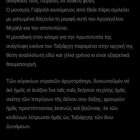
ανάγκασε τους πειρατές σε άτακτη φυγή.
Ο μοναχός Γαβριήλ κινούμενος από Θεία Χάρη σμιλεύει
με ματωμένα δάχτυλα τη μορφή αυτή του Αρχαγγέλου
Μιχαήλ και την αποτυπώνει.
Η μοναδική στον κόσμο για την πρωτοτυπία της
ανάγλυφη εικόνα του Ταξιάρχη παραμένει στην αρχική της
θέση αναλλοίωτη εδώ και χίλια χρόνια κι είναι εξαιρετικά
θαυματουργή.
Τῶν οὐρανίων στρατιῶν ἀρχιστράτηγε, δυσωποῦμέν σὲ
ἀεὶ ἡμεῖς οἱ ἀνάξιοι ἵνα ταῖς σαῖς δεήσεσι τειχίσῃς ἡμᾶς
σκέπῃ τῶν πτερύγων τῆς ἀΰλου σου δόξης, φρουρῶν
ἡμᾶς προσπίπτοντας ἐκτενῶς καὶ βοῶντας· ἐκ τῶν
κινδύνων λύτρωσαι ἡμᾶς ὡς Ταξιάρχης τῶν ἄνω
Δυνάμεων.