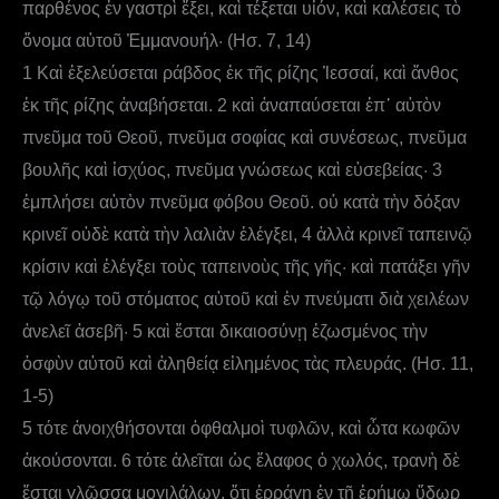
παρθένος ἐν γαστρὶ ἕξει, καὶ τέξεται υἱόν, καὶ καλέσεις τὸ
ὄνομα αὐτοῦ Ἐμμανουήλ· (Ησ. 7, 14)
1 Καὶ ἐξελεύσεται ράβδος ἐκ τῆς ρίζης Ἰεσσαί, καὶ ἄνθος
ἐκ τῆς ρίζης ἀναβήσεται. 2 καὶ ἀναπαύσεται ἐπ᾿ αὐτὸν
πνεῦμα τοῦ Θεοῦ, πνεῦμα σοφίας καὶ συνέσεως, πνεῦμα
βουλῆς καὶ ἰσχύος, πνεῦμα γνώσεως καὶ εὐσεβείας· 3
ἐμπλήσει αὐτὸν πνεῦμα φόβου Θεοῦ. οὐ κατὰ τὴν δόξαν
κρινεῖ οὐδὲ κατὰ τὴν λαλιὰν ἐλέγξει, 4 ἀλλὰ κρινεῖ ταπεινῷ
κρίσιν καὶ ἐλέγξει τοὺς ταπεινοὺς τῆς γῆς· καὶ πατάξει γῆν
τῷ λόγῳ τοῦ στόματος αὐτοῦ καὶ ἐν πνεύματι διὰ χειλέων
ἀνελεῖ ἀσεβῆ· 5 καὶ ἔσται δικαιοσύνῃ ἐζωσμένος τὴν
ὀσφὺν αὐτοῦ καὶ ἀληθείᾳ εἰλημένος τὰς πλευράς. (Ησ. 11,
1-5)
5 τότε ἀνοιχθήσονται ὀφθαλμοὶ τυφλῶν, καὶ ὦτα κωφῶν
ἀκούσονται. 6 τότε ἁλεῖται ὡς ἔλαφος ὁ χωλός, τρανὴ δὲ
ἔσται γλῶσσα μογιλάλων, ὅτι ἐρράγη ἐν τῇ ἐρήμῳ ὕδωρ