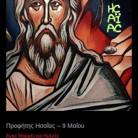
Προφήτης Ησαΐας – 9 Μαΐου
Άγιες Μορφές και Ημέρες