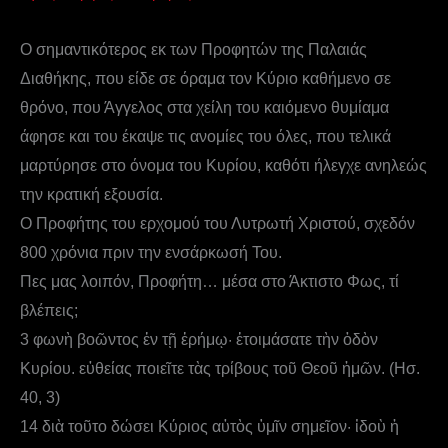
Ο σημαντικότερος εκ των Προφητών της Παλαιάς
Διαθήκης, που είδε σε όραμα τον Κύριο καθήμενο σε
θρόνο, που Άγγελος στα χείλη του καιόμενο θυμίαμα
άφησε και του έκαψε τις ανομίες του όλες, που τελικά
μαρτύρησε στο όνομα του Κυρίου, καθότι ήλεγχε ανηλεώς
την κρατική εξουσία.
Ο Προφήτης του ερχομού του Λυτρωτή Χριστού, σχεδόν
800 χρόνια πριν την ενσάρκωσή Του.
Πες μας λοιπόν, Προφήτη… μέσα στο Άκτιστο Φως, τί
βλέπεις;
3 φωνὴ βοῶντος ἐν τῇ ἐρήμῳ· ἑτοιμάσατε τὴν ὁδὸν
Κυρίου. εὐθείας ποιεῖτε τὰς τρίβους τοῦ Θεοῦ ἡμῶν. (Ησ.
40, 3)
14 διὰ τοῦτο δώσει Κύριος αὐτὸς ὑμῖν σημεῖον· ἰδοὺ ἡ