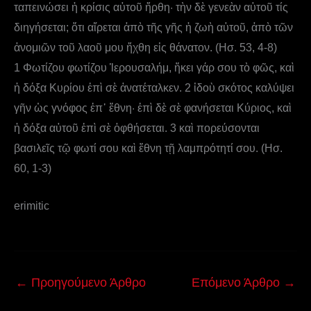
ταπεινώσει ἡ κρίσις αὐτοῦ ἤρθη· τὴν δὲ γενεὰν αὐτοῦ τίς
διηγήσεται; ὅτι αἴρεται ἀπὸ τῆς γῆς ἡ ζωὴ αὐτοῦ, ἀπὸ τῶν
ἀνομιῶν τοῦ λαοῦ μου ἤχθη εἰς θάνατον. (Ησ. 53, 4-8)
1 Φωτίζου φωτίζου Ἱερουσαλήμ, ἥκει γάρ σου τὸ φῶς, καὶ
ἡ δόξα Κυρίου ἐπὶ σὲ ἀνατέταλκεν. 2 ἰδοὺ σκότος καλύψει
γῆν ὡς γνόφος ἐπ᾿ ἔθνη· ἐπὶ δὲ σὲ φανήσεται Κύριος, καὶ
ἡ δόξα αὐτοῦ ἐπὶ σὲ ὀφθήσεται. 3 καὶ πορεύσονται
βασιλεῖς τῷ φωτί σου καὶ ἔθνη τῇ λαμπρότητί σου. (Ησ.
60, 1-3)
erimitic
←
Προηγούμενο Άρθρο
Επόμενο Άρθρο
→