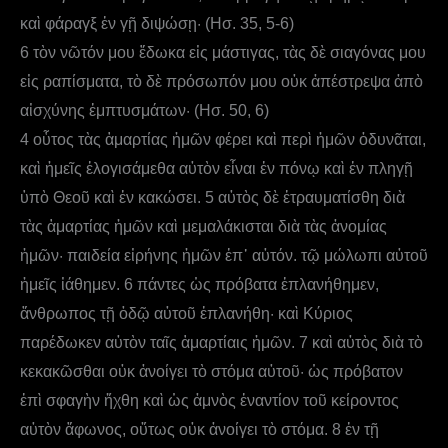
καὶ φάραγξ ἐν γῇ διψώσῃ· (Ησ. 35, 5-6)
6 τὸν νῶτόν μου ἔδωκα εἰς μάστιγας, τὰς δὲ σιαγόνας μου
εἰς ραπίσματα, τὸ δὲ πρόσωπόν μου οὐκ ἀπέστρεψα ἀπὸ
αἰσχύνης ἐμπτυσμάτων· (Ησ. 50, 6)
4 οὗτος τὰς ἁμαρτίας ἡμῶν φέρει καὶ περὶ ἡμῶν ὀδυνᾶται,
καὶ ἡμεῖς ἐλογισάμεθα αὐτὸν εἶναι ἐν πόνῳ καὶ ἐν πληγῇ
ὑπὸ Θεοῦ καὶ ἐν κακώσει. 5 αὐτὸς δὲ ἐτραυματίσθη διὰ
τὰς ἁμαρτίας ἡμῶν καὶ μεμαλάκισται διὰ τὰς ἀνομίας
ἡμῶν· παιδεία εἰρήνης ἡμῶν ἐπ᾿ αὐτόν. τῷ μώλωπι αὐτοῦ
ἡμεῖς ἰάθημεν. 6 πάντες ὡς πρόβατα ἐπλανήθημεν,
ἄνθρωπος τῇ ὁδῷ αὐτοῦ ἐπλανήθη· καὶ Κύριος
παρέδωκεν αὐτὸν ταῖς ἁμαρτίαις ἡμῶν. 7 καὶ αὐτὸς διὰ τὸ
κεκακῶσθαι οὐκ ἀνοίγει τὸ στόμα αὐτοῦ· ὡς πρόβατον
ἐπὶ σφαγὴν ἤχθη καὶ ὡς ἀμνὸς ἐναντίον τοῦ κείροντος
αὐτὸν ἄφωνος, οὕτως οὐκ ἀνοίγει τὸ στόμα. 8 ἐν τῇ