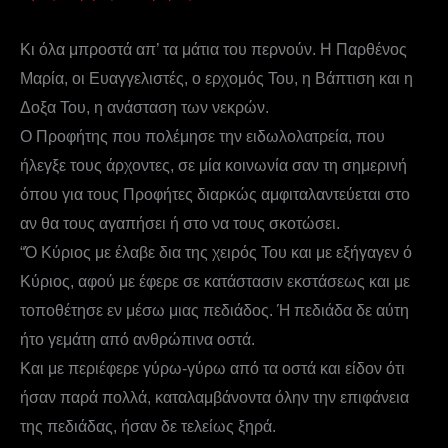
Κι όλα μπροστά απ’ τα μάτια του περνούν. Η Παρθένος
Μαρία, οι Ευαγγελιστές, ο ερχομός Του, η Βάπτιση και η
Δοξα Του, η ανάσταση των νεκρών.
Ο Προφήτης που πολέμησε την ειδωλολατρεία, που
ήλεγξε τους άρχοντες, σε μία κοινωνία σαν τη σημερινή
όπου για τους Προφήτες διαρκώς αμφιταλαντεύεται στο
αν θα τους αγαπήσει ή στο να τους σκοτώσει.
“Ό Κύριος με έλαβε δια της χειρός Του και με εξήγαγεν ό
Κύριος, αφού με έφερε σε κατάστασιν εκστάσεως και με
τοποθέτησε εν μέσω μιας πεδιάδος. Ή πεδιάδα δε αύτη
ήτο γεμάτη από ανθρώπινα οστά.
Και με περιέφερε γύρω-γύρω από τα οστά και είδον ότι
ήσαν παρά πολλά, καταλαμβάνοντα όλην την επιφάνεια
της πεδιάδας, ήσαν δε τελείως ξηρά.