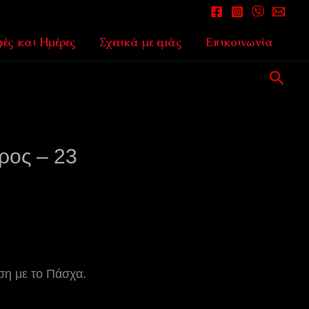
ές και Ημέρες
Σχετικά με εμάς
Επικοινωνία
Αναζ
ρος – 23
ση με το Πάσχα.