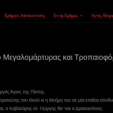
Ερήμου Απεικονίσεις
Εν τη Ερήμω
Άγιες Μορφ
ο Μεγαλομάρτυρας και Τροπαιοφό
γός Άγιος της Πίστης.
ρατιώτης του Θεού κι η Μνήμη του σε μία επάξια σύνδε
αι, ο Καβαλάρης Αϊ- Γιώργης θα ‘ναι ο Δρακοκτόνος.