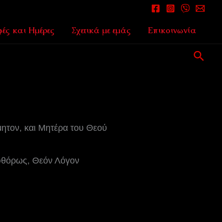
ές και Ημέρες
Σχετικά με εμάς
Επικοινωνία
Αναζ
μητον, και Μητέρα του Θεού
αφθόρως, Θεόν Λόγον