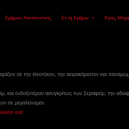
Ερήμου Απεικονίσεις
Εν τη Ερήμω
Άγιες Μορφ
αρίζειν σε την Θεοτόκον, την αειμακάριστον και παναμώ
ίμ, και ενδοξοτέραν ασυγκρίτως των Σεραφείμ, την αδι
κον σε μεγαλύνομεν.
Aksion esti