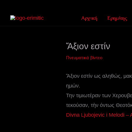
Μετάβαση
στο
Αρχική
Ερημίτης
περιεχόμενο
Ἄξιον εστίν
Πνευματικά βίντεο
Ἄξιον εστίν ως αληθώς, μακ
ημών.
Την τιμιωτέραν των Χερουβε
τεκούσαν, τὴν όντως Θεοτό
Divna Ljubojevic i Melodi – 