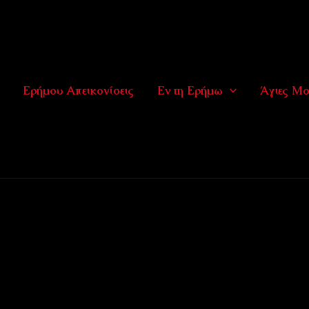
Ερήμου Απεικονίσεις
Εν τη Ερήμω
Άγιες Μο