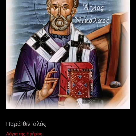
Παρά θίν’ αλός
Λόγια της Ερήμου