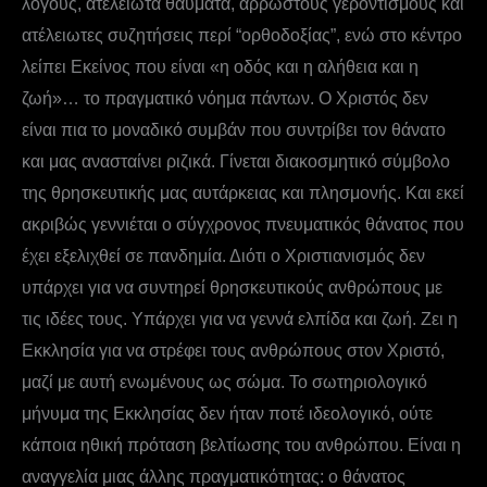
λόγους, ατελείωτα θαύματα, άρρωστους γεροντισμούς και
ατέλειωτες συζητήσεις περί “ορθοδοξίας”, ενώ στο κέντρο
λείπει Εκείνος που είναι «η οδός και η αλήθεια και η
ζωή»… το πραγματικό νόημα πάντων. Ο Χριστός δεν
είναι πια το μοναδικό συμβάν που συντρίβει τον θάνατο
και μας ανασταίνει ριζικά. Γίνεται διακοσμητικό σύμβολο
της θρησκευτικής μας αυτάρκειας και πλησμονής. Και εκεί
ακριβώς γεννιέται ο σύγχρονος πνευματικός θάνατος που
έχει εξελιχθεί σε πανδημία. Διότι ο Χριστιανισμός δεν
υπάρχει για να συντηρεί θρησκευτικούς ανθρώπους με
τις ιδέες τους. Υπάρχει για να γεννά ελπίδα και ζωή. Ζει η
Εκκλησία για να στρέφει τους ανθρώπους στον Χριστό,
μαζί με αυτή ενωμένους ως σώμα. Το σωτηριολογικό
μήνυμα της Εκκλησίας δεν ήταν ποτέ ιδεολογικό, ούτε
κάποια ηθική πρόταση βελτίωσης του ανθρώπου. Είναι η
αναγγελία μιας άλλης πραγματικότητας: ο θάνατος