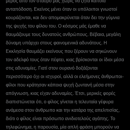
μέρος από τον σταυρό μας χωρίς να ζητά κάποια
ανταπόδοση. Εκείνος μένει όταν οι υπόλοιποι γνωστοί
κουράζονται, και δεν απομακρύνεται όταν δει την γύμνια
της ψυχής του φίλου του. Ο κόσμος μάς έμαθε να
θαυμάζουμε τους δυνατούς ανθρώπους. Βέβαια, μεγάλη
δύναμη υπάρχει στους φαινομενικά αδυνάτους. Η
Εκκλησία θαυμάζει εκείνους που ξέρουν να σηκώνουν
τον αδελφό τους όταν πέφτει, κιας βρίσκονται οι ίδιοι μέσα
στις αδυναμίες. Γιατί στον ουρανό δοξάζονται
περισσότερο όχι οι ισχυροί, αλλά οι ελεήμονες άνθρωποι-
φίλοι που κράτησαν κάποια ψυχή ζωντανή μέσα στην
απόγνωση, κιας είχαν αδυναμίες. Έτσι, μερικές φορές
διαπιστώνεται ότι, ο φίλος γίνεται η τελευταία γέφυρα
ανάμεσα στον άνθρωπο και την κατάρα της απελπισίας,
διότι ο φίλος είναι πρόσωπο ανιδιοτελούς αγάπης. Το
τηλεφώνημα, η παρουσία, μία απλή φράση μπορούν να