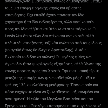
αναγνωρίζονται μυστηριακά, καθώς δημιουργείται μεταξύ
τους μια επαφή ειρηνικής χαράς και αβίαστης
κατανόησης. Όχι επειδή έχουν πάντοτε τον ίδιο
χαρακτήρα ή τα ίδια ενδιαφέροντα, αλλά γιατί κοιτούν
προς την ίδια αλήθεια και θέλουν να συνυπάρχουν. Ο
Lewis λέει ότι οι φίλοι δεν στέκονται αντικριστά, αλλά
πλάι-πλάι, ατενίζοντας μαζί κάτι ανώτερο από τους ίδιους
(το αγαθό όπως θα έλεγε ο Αριστοτέλης). Αυτό η
Εκκλησία το διδάσκει αιώνες! Οι μεγάλες φιλίες των
Αγίων δεν ήταν ψυχολογικές εξαρτήσεις, αλλά βίωση της
κοινής πορείας προς τον Χριστό. Την πνευματική τέρψη
μεταξύ της επαφής των φίλων-αδελφών μάς θυμίζει ο
ψαλμός 132, σε ελεύθερη μετάφραση: “Πόσο ωραίο και
πόσο ευχάριστο είναι να ζουν αδέρφια μαζί ενωμένα και
αγαπημένα”. Η φιλία του Μεγάλου Βασιλείου και του
Γρηγορίου του Θεολόγου παραμένει η πιο συγκλονιστική