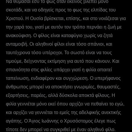
Να θυμάσαι εσύ το φως όταν εκείνος βλέπει μόνο
σκοτάδι, και να οδηγείς προς το φως της ελπίδας του
Χριστού. Η Ουσία βρίσκεται, επίσης, και στο νοιάζεσαι για
την χαρά του, γιατί με αυτόν τον τρόπο περνάει η ζωή με
ανακούφιση. Ο φίλος είναι καταφύγιο χωρίς να ζητά
ανταμοιβή. Οι αληθινοί φίλοι είναι τόσο σπάνιοι, και
ταυτόχρονα τόσο υπέροχοι. Το σωστό είναι να τους
τιμούμε, δείχνοντας εκτίμηση για αυτό που κάνουν. Και
σπανιότητα στις φιλίες υπάρχει γιατί η φιλία απαιτεί
ταπείνωση, ενδιαφέρον και συγχώρεση. Ο υπερήφανος
άνθρωπος μπορεί να αποκτήσει γνωριμίες, θαυμαστές,
εξαρτήσεις, παρέες, αλλά δύσκολα αποκτά φίλους. Η
φιλία γεννιέται μόνο εκεί όπου αρχίζει να πεθαίνει το εγώ,
και αρχίζει να γεννιέται το εμείς της αδελφικής ανεκτικής
αγάπης. Ο Άγιος Ιωάννης ο Χρυσόστομος έλεγε πως
τίποτε δεν μπορεί να συγκριθεί με έναν αληθινό φίλο.