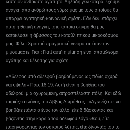
κάποιον άνθρωπο αγαπητό. Δηλαδή γενικότερα, έχουμε
ανάγκη από ανθρώπους γύρω μας με τους οποίους θα
υπάρχει αγαπητική-κοινωνική σχέση. Εάν δεν υπάρχει
αυτή η θετική ανάγκη, τότε κάποια στιγμή θα μας
κατακλύσει η άβυσσος του καταθλιπτικού μικροκόσμου
μας. Φίλοι Χριστού πραγματικά γινόμαστε όταν τον
μιμούμαστε. Γιατί; Γιατί αυτή η μίμηση είναι αποτέλεσμα
αγάπης και θέλησης για σχέση.
«Αδελφός υπό αδελφού βοηθούμενος ως πόλις οχυρά
και υψηλή» Παρ. 18:19. Αυτή είναι η βοήθεια του
αδελφού: μια οχυρωμένη, απροσπέλαστη πόλη. Και εδώ
ταιριάζει ο λόγος του Αββάς Δωρόθεος : «Αγωνίζεστε να
βοηθάτε πάντα ο ένας τον άλλο, είτε διδάσκοντας και
βάζοντας στην καρδιά του αδελφού λόγο Θεού, είτε
παρηγορώντας τον σε καιρό λύπης, είτε δίνοντάς του το