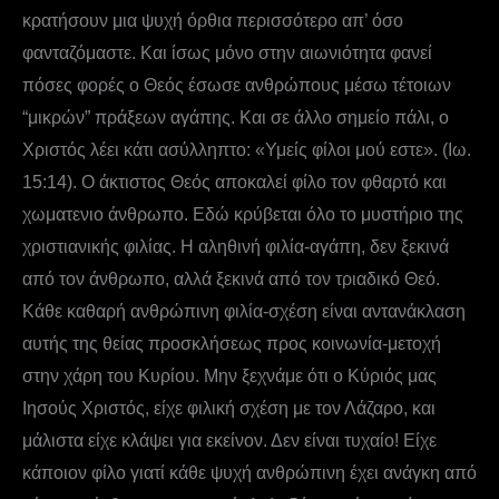
κρατήσουν μια ψυχή όρθια περισσότερο απ’ όσο
φανταζόμαστε. Και ίσως μόνο στην αιωνιότητα φανεί
πόσες φορές ο Θεός έσωσε ανθρώπους μέσω τέτοιων
“μικρών” πράξεων αγάπης. Και σε άλλο σημείο πάλι, ο
Χριστός λέει κάτι ασύλληπτο: «Υμείς φίλοι μού εστε». (Ιω.
15:14). Ο άκτιστος Θεός αποκαλεί φίλο τον φθαρτό και
χωματενιο άνθρωπο. Εδώ κρύβεται όλο το μυστήριο της
χριστιανικής φιλίας. Η αληθινή φιλία-αγάπη, δεν ξεκινά
από τον άνθρωπο, αλλά ξεκινά από τον τριαδικό Θεό.
Κάθε καθαρή ανθρώπινη φιλία-σχέση είναι αντανάκλαση
αυτής της θείας προσκλήσεως προς κοινωνία-μετοχή
στην χάρη του Κυρίου. Μην ξεχνάμε ότι ο Κύριός μας
Ιησούς Χριστός, είχε φιλική σχέση με τον Λάζαρο, και
μάλιστα είχε κλάψει για εκείνον. Δεν είναι τυχαίο! Είχε
κάποιον φίλο γιατί κάθε ψυχή ανθρώπινη έχει ανάγκη από