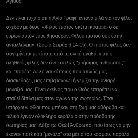
Αγίους.
Δεν είναι τυχαίο ότι η Αγία Γραφή έντονα μιλά για τον φίλο,
σχεδόν με δέος: «Φίλος πιστός σκέπη κραταιά· ο δε
ευρών αυτόν εύρε θησαυρόν. Φίλου πιστού ουκ έστιν
αντάλλαγμα». (Σοφία Σειράχ 6:14-15). Ο πιστός φίλος δεν
συγκρίνεται με τίποτα από τα υλικά αγαθά, γιατί ο
αληθινός φίλος δεν είναι απλώς “χρήσιμος άνθρωπος”
και “παρέα”. Δεν είναι κάποιος που απλώς μας
διασκεδάζει, μας επιβεβαιώνει ή γεμίζει την ανιαρή
μοναξιά μας. Είναι εκείνος που ο Θεός επιτρέπει να
σταθεί δίπλα μας στον αγώνα της σωτηρίας. Έτσι,
υπάρχουν φίλοι που μπήκαν στη ζωή μας αθόρυβα και
τελικά έγιναν ολόκληρο κεφάλαιο στην πρόοδο της
σωτηρίας μας. Δόξα τω Θεώ! Άνθρωποι που ίσως να μην
έκαναν ποτέ κάτι “μεγάλο” στα μάτια του κόσμου, παρόλα