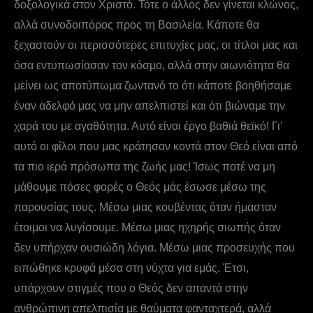
δοξολογικά στον Χριστό. Τότε ο άλλος δεν γίνεται κλώνος,
αλλά συνοδοιπόρος προς τη Βασιλεία. Κάποτε θα
ξεχαστούν οι περισσότερες επιτυχίες μας, οι τίτλοι μας και
όσα εντυπωσίασαν τον κόσμο, αλλά στην αιωνιότητα θα
μείνει ως αποτύπωμα ζωντανό το ότι κάποτε βοηθήσαμε
έναν αδελφό μας να μην απελπιστεί και ότι βιώναμε την
χαρά του με αγαθότητα. Αυτό είναι έργο βαθιά θεϊκό! Γι’
αυτό οι φίλοι που μας κράτησαν κοντά στον Θεό είναι από
τα πιο ιερά πρόσωπα της ζωής μας! Ίσως ποτέ να μη
μάθουμε πόσες φορές ο Θεός μάς έσωσε μέσω της
παρουσίας τους. Μέσω μιας κουβέντας όταν ήμασταν
έτοιμοι να λυγίσουμε. Μέσω μιας ηχηρής σιωπής όταν
δεν υπήρχαν ουσιώδη λόγια. Μέσω μιας προσευχής που
ειπώθηκε κρυφά μέσα στη νύχτα για εμάς. Έτσι,
υπάρχουν στιγμές που ο Θεός δεν απαντά στην
ανθρώπινη απελπισία με θαύματα φανταχτερά, αλλά