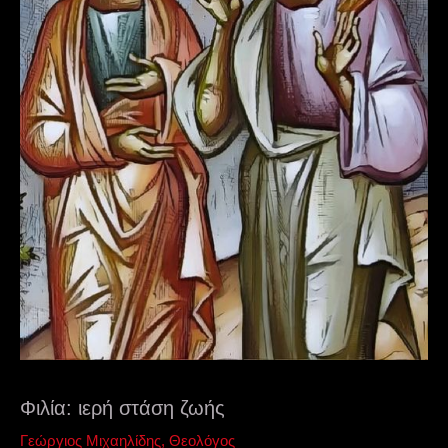
Φιλία: ιερή στάση ζωής
Γεώργιος Μιχαηλίδης, Θεολόγος