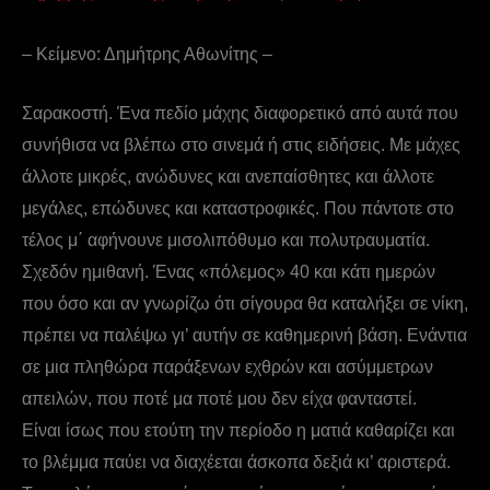
– Κείμενο: Δημήτρης Αθωνίτης –
Σαρακοστή. Ένα πεδίο μάχης διαφορετικό από αυτά που
συνήθισα να βλέπω στο σινεμά ή στις ειδήσεις. Με μάχες
άλλοτε μικρές, ανώδυνες και ανεπαίσθητες και άλλοτε
μεγάλες, επώδυνες και καταστροφικές. Που πάντοτε στο
τέλος μ΄ αφήνουνε μισολιπόθυμο και πολυτραυματία.
Σχεδόν ημιθανή. Ένας «πόλεμος» 40 και κάτι ημερών
που όσο και αν γνωρίζω ότι σίγουρα θα καταλήξει σε νίκη,
πρέπει να παλέψω γι’ αυτήν σε καθημερινή βάση. Ενάντια
σε μια πληθώρα παράξενων εχθρών και ασύμμετρων
απειλών, που ποτέ μα ποτέ μου δεν είχα φανταστεί.
Είναι ίσως που ετούτη την περίοδο η ματιά καθαρίζει και
το βλέμμα παύει να διαχέεται άσκοπα δεξιά κι’ αριστερά.