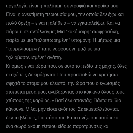
αργολογία είναι η πολύτιμη συντροφιά και προίκα μου.
Είναι η ανεκτίμητη περιουσία μου, την οποία δεν έχω και
πολύ όρεξη – είναι η αλήθεια – να εγκαταλείψω. Και να
πάρω τι σε αντάλλαγμα; Μια “κακόμοιρη” σωφροσύνη,
παρέα με μια “ταλαιπωρημένη” υπομονή; Η μήπως μια
“κουρελιασμένη” ταπεινοφροσύνη μαζί με μια
“χιλιοβασανισμένη” αγάπη.
Κι όμως είναι τώρα που, σε αυτό το πεδίο της μάχης, όλες
οι σχέσεις δοκιμάζονται. Που προσπαθώ να κρατήσω
σφιχτά το στόμα μου κλειστό, την ώρα που ο εγωισμός
χτυπιέται μέσα μου, ανεβάζοντας στο κόκκινο όλους τους
χτύπους της καρδιάς. «Γιατί δεν απαντάς; Πάντα το ίδιο
κάνουνε. Μίλα, μην είσαι ανόητος. Σε εκμεταλλεύονται,
δεν το βλέπεις; Για πόσο πια θα το ανέχεσαι αυτό;» και
ένα σωρό ακόμη τέτοιου είδους παροτρύνσεις και