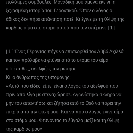
πολύτιμες συμβουλές. Μοναδική μου άμυνα εκείνη η
ξεχασμένη ιστορία του Γεροντικού. ‘Όταν ο λόγος ο
άδικος δεν πήρε απάντηση ποτέ. Κι έγινε με τη θλίψη της
καρδιάς αίμα στο στόμα αυτού που τον υπέμεινε [ 1 ].
[ 1 ] Ένας Γέροντας πήγε να επισκεφθεί τον Αββά Αχιλλά
και τον πρόλαβε να φτύνει από το στόμα του αίμα.
«Τι έπαθες, αδελφέ;», τον ρώτησε.
Κι’ ο άνθρωπος της υπομονής:
«Αυτό που είδες, είπε, είναι ο λόγος του αδελφού που
πριν από λίγο με στεναχώρησε. Αγωνίστηκα σκληρά να
μην του απαντήσω και ζήτησα από το Θεό να πάρει την
πικρία από την ψυχή μου. Και να που ο λόγος έγινε αίμα
στο στόμα μου. Φτύνοντας το έβγαλα μαζί και τη θλίψη
της καρδίας μου».